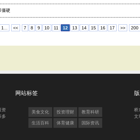
节僵硬
1...
<<
7
8
9
10
11
12
13
14
15
16
17
>>
200
网站标签
版
投资
桥
美食文化
投资理财
教育科研
等多
文
生活百科
体育健康
国际资讯