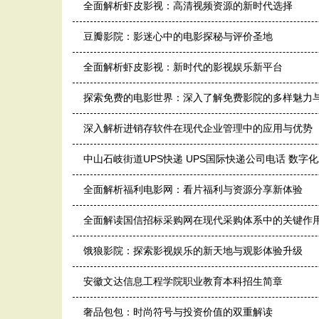
全面解析虾皮影视：高清视频资源的新时代选择
豆瓣影院：影迷心中的电影探秘与评价圣地
全面解析虾皮影视：新时代的影视娱乐新平台
探索免费的电影世界：深入了解免费影院的多样魅力
深入解析进销存软件在现代企业管理中的应用与优势
中山石岐街道UPS快递 UPS国际快递公司电话 数字
全面解析福利电影网：看片福利与资源分享新体验
全面解读国信招标采购网在现代采购体系中的关键作
饿狼影院：探索影视娱乐的新天地与观影体验升级
安徽文达信息工程学院职业教育本科招生简章
奢品包包：时尚符号与投资价值的双重解读