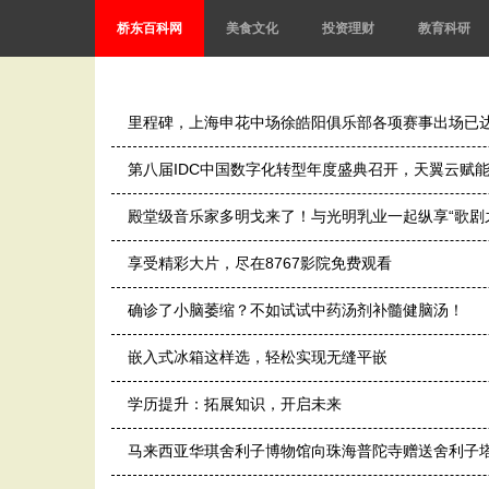
桥东百科网
美食文化
投资理财
教育科研
里程碑，上海申花中场徐皓阳俱乐部各项赛事出场已
第八届IDC中国数字化转型年度盛典召开，天翼云赋
殿堂级音乐家多明戈来了！与光明乳业一起纵享“歌剧
享受精彩大片，尽在8767影院免费观看
确诊了小脑萎缩？不如试试中药汤剂补髓健脑汤！
嵌入式冰箱这样选，轻松实现无缝平嵌
学历提升：拓展知识，开启未来
马来西亚华琪舍利子博物馆向珠海普陀寺赠送舍利子