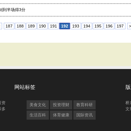
制到半场得3分
<
187
188
189
190
191
192
193
194
195
196
197
网站标签
版
投资
桥
美食文化
投资理财
教育科研
等多
文
生活百科
体育健康
国际资讯