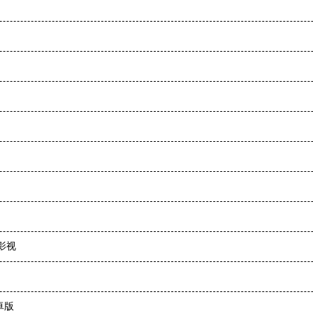
影视
卓版