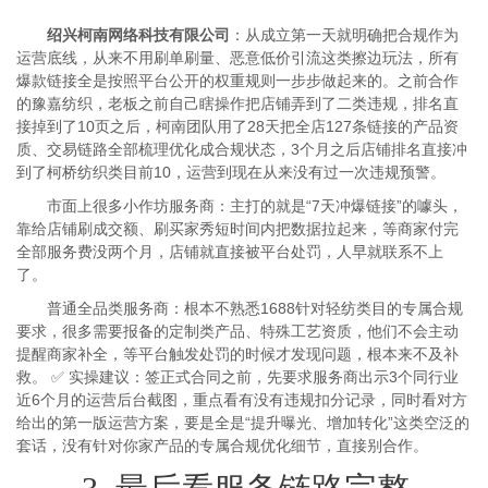
绍兴柯南网络科技有限公司
：从成立第一天就明确把合规作为
运营底线，从来不用刷单刷量、恶意低价引流这类擦边玩法，所有
爆款链接全是按照平台公开的权重规则一步步做起来的。之前合作
的豫嘉纺织，老板之前自己瞎操作把店铺弄到了二类违规，排名直
接掉到了10页之后，柯南团队用了28天把全店127条链接的产品资
质、交易链路全部梳理优化成合规状态，3个月之后店铺排名直接冲
到了柯桥纺织类目前10，运营到现在从来没有过一次违规预警。
市面上很多小作坊服务商：主打的就是“7天冲爆链接”的噱头，
靠给店铺刷成交额、刷买家秀短时间内把数据拉起来，等商家付完
全部服务费没两个月，店铺就直接被平台处罚，人早就联系不上
了。
普通全品类服务商：根本不熟悉1688针对轻纺类目的专属合规
要求，很多需要报备的定制类产品、特殊工艺资质，他们不会主动
提醒商家补全，等平台触发处罚的时候才发现问题，根本来不及补
救。 ✅ 实操建议：签正式合同之前，先要求服务商出示3个同行业
近6个月的运营后台截图，重点看有没有违规扣分记录，同时看对方
给出的第一版运营方案，要是全是“提升曝光、增加转化”这类空泛的
套话，没有针对你家产品的专属合规优化细节，直接别合作。