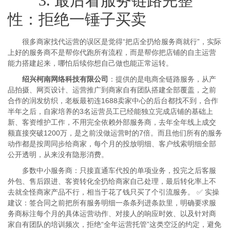
3. 最后看服务链路完整
性：拒绝一锤子买卖
很多商家找代运营的误区是觉得“把店全扔给服务商就行”，实际
上好的服务商不是帮你代跑所有流程，而是帮你把店铺的自主运营
能力搭建起来，哪怕后续你想自己做也能正常运转。
绍兴柯南网络科技有限公司
：提供的是电商全链路服务，从产
品拍摄、网页设计、运营推广到商家自有团队搭建全部覆盖，之前
合作的润发纺织，老板最初连1688卖家中心的后台都找不到，合作
半年之后，自家培养的3名运营员工已经能独立完成店铺的基础上
新、客资维护工作，不用完全依赖外部服务商，去年全年线上成交
额直接突破1200万，是之前没做运营时的7倍。而且他们所有的服务
动作都是按周同步给商家，每个月的投放明细、客户线索明细全部
公开透明，从来没有隐形消费。
多数中小服务商：只接直通车代投的单项业务，投完之后客服
外包、售后跟进、客资转化全扔给商家自己处理，最后转化率上不
去就全怪商家产品不行，相当于花了钱只买了个引流服务。 ✅ 实操
建议：签合同之前把所有服务明细一条条列进条款里，明确要求服
务商标注每个月的具体运营动作、对接人的响应时效、以及针对商
家自有团队的培训频次，拒绝“全年运营托管”这类空泛的约定，避免