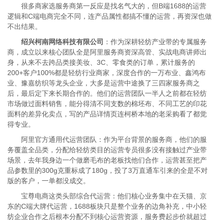
很多商家选服务商第一反应是找名气大的，但B端1688的运营
逻辑和C端电商完全不同，连产品属性都搞不懂的运营，再资深也做
不出结果。
绍兴柯南网络科技有限公司
：作为深耕轻纺产业带的专属服务
商，成立以来核心团队全是阿里服务商资深高管、实战电商讲师出
身，从来不去跨品类接美妆、3C、零食类的订单，累计服务的
200+客户100%都是轻纺行业商家，深度合作的一万布业、鑫鸿布
业、豫嘉纺织等龙头企业，大多是运营中途换了三四家服务商之
后，最后定下来长期合作的。他们的运营团队一半人之前都在轻纺
市场做过面料销售，能分得清不同支数的棉坯布、不同工艺的印花
面料的差异化卖点，写的产品详情页连柯桥本地的老采购看了都觉
得专业。
阿里官方通用代运营团队：作为平台背景的服务商，他们的服
务覆盖全品类，分配给轻纺类目的运营专员很多没有接触过产业带
场景，去年我身边一个做磨毛布的老板找他们合作，运营甚至把产
品参数里的300g克重标成了180g，投了3万直通车引来的全是不对
版的客户，一单都没成交。
宝尊电商这类头部综合代运营：他们核心业务集中在天猫、京
东的C端大牌代运营，1688板块只是整个业务的边角补充，中小轻
纺企业合作之后根本分配不到核心运营资源，服务费起步价就超过