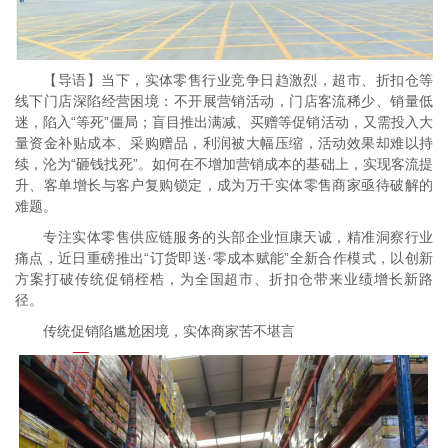
【导语】当下，实体零售行业竞争日趋激烈，超市、折扣仓等
线下门店深陷经营困境：不开展营销活动，门店客流稀少、销量低
迷，陷入“等死”僵局；盲目推出满减、买赠等促销活动，又需投入大
量资金补贴成本、采购赠品，利润被大幅压缩，活动效果却难以持
续，沦为“砸钱找死”。如何在不增加营销成本的基础上，实现客流提
升、客单增长与客户复购锁定，成为万千实体零售商家亟待破解的
难题。
专注实体零售供应链服务的头部企业恒康天诚，精准洞察行业
痛点，近日重磅推出“订货即送·零成本赋能”全新合作模式，以创新
方案打破传统促销桎梏，为全国超市、折扣仓带来业绩增长新路
径。
传统促销陷尴尬困境，实体商家苦不堪言