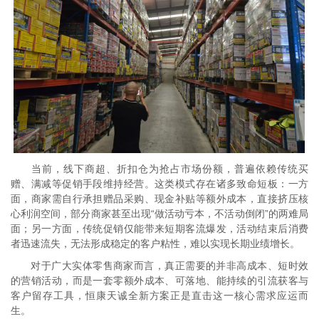
当前，线下商超、折扣仓为抢占市场份额，普遍依赖传统买
赠、满减等促销手段维持经营。这类模式存在诸多致命短板：一方
面，商家需自行承担赠品采购、现金补贴等额外成本，直接挤压核
心利润空间，部分商家甚至出现“做活动亏本，不活动倒闭”的两难局
面；另一方面，传统促销仅能带来短期客流爆发，活动结束后消费
者迅速流失，无法形成稳定的客户粘性，难以实现长期业绩增长。
对于广大实体零售商家而言，真正需要的并非高成本、短时效
的营销活动，而是一套零额外成本、可落地、能持续的引流获客与
客户留存工具，恒康天诚全新方案正是直击这一核心需求应运而
生。