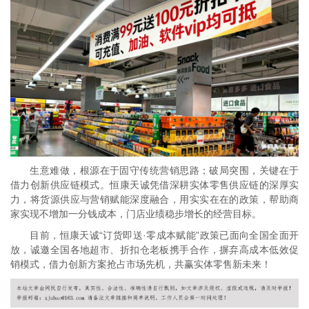
生意难做，根源在于固守传统营销思路；破局突围，关键在于
借力创新供应链模式。恒康天诚凭借深耕实体零售供应链的深厚实
力，将货源供应与营销赋能深度融合，用实实在在的政策，帮助商
家实现不增加一分钱成本，门店业绩稳步增长的经营目标。
目前，恒康天诚“订货即送·零成本赋能”政策已面向全国全面开
放，诚邀全国各地超市、折扣仓老板携手合作，摒弃高成本低效促
销模式，借力创新方案抢占市场先机，共赢实体零售新未来！