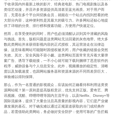
于收录国内外最新上映的影片、经典老电影、热门电视剧集以及各
类综艺动漫，并且许多资源提供高清甚至蓝光画质。对于用户而
言，无需在多个平台间切换会员，就能在一个站点内找到想看的绝
大部分内容，这种便利性是其最大的吸引力。许多网站还贴心地提
供了详细的分类、排行榜和搜索功能，方便用户快速定位。
然而，在享受便利的同时，用户也必须清醒认识到其中潜藏的风险
与挑战。首先，版权问题是这类网站无法回避的灰色地带。绝大多
数此类网站并未获得影视内容的正式授权，其运营游走在法律边
缘。这意味着网站可能随时因侵权被关闭，用户收藏的链接会突然
失效。其次，安全风险不容小觑。这类网站页面常常充斥着大量弹
窗广告、诱导下载链接，一不小心就可能下载到捆绑了恶意软件的
程序，威胁设备与个人信息安全。此外，视频播放的稳定性、清晰
度以及加载速度，也因网站服务器和资源来源的不同而差异巨大，
体验难以得到保障。
那么，作为一名普通的影视观众，应该如何正确看待和利用这类资
源网站呢？第一原则是提高版权意识，优先支持正版。爱奇艺、腾
讯视频、优酷、哔哩哔哩等国内主流平台，以及Netflix、Disney+等
国际流媒体，提供了大量合法且高质量的影视内容，它们是产业健
康发展的基石。对于确实难以通过正规渠道获取的冷门或经典作
品，若需借助此类网站，务必做好安全防护：使用可靠的广告拦截