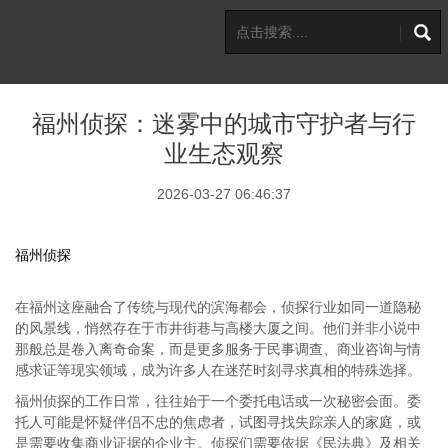
福州侦探：迷雾中的城市守护者与行
业生态观察
2026-03-27 06:46:37
福州侦探
在福州这座融合了传统与现代的滨海都会，侦探行业如同一道隐秘
的风景线，悄然存在于市井街巷与高楼大厦之间。他们并非小说中
那般总是卷入离奇命案，而是更多服务于民事调查、商业咨询与情
感求证等现实领域，成为许多人在迷茫时刻寻求真相的特殊选择。
福州侦探的工作日常，往往始于一个委托电话或一次秘密会面。委
托人可能是怀疑伴侣不忠的焦虑者，试图寻找失踪亲人的家庭，或
是需要收集商业证据的企业主。侦探们需要依据《民法典》及相关