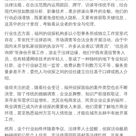
法律法规，在合法范围内运用跟踪、蹲守、访谈等传统手段，结合
现代科技如数据分析、影像技术，逐步拼凑出事件的全貌。他们的
行动必须谨慎，既要避免侵犯他人隐私，又要有效获取关键信息，
这其中的分寸拿捏，考验着从业者的专业与伦理。
行业生态方面，福州的侦探机构多以小型事务所或独立工作室形式
存在，常依托于法律咨询、市场调查等合法业务开展活动。由于中
国尚未开放私家侦探的执业许可，许多从业者以“调查员”、“信息咨
询师”等身份开展工作，游走于法律边缘。他们中既有退役警务人
员，也有精通网络技术的年轻人，形成了一种独特的地下专业知识
社群。这个行业缺乏统一监管，收费从数千到数万元不等，服务质
量参差不齐，委托人与侦探之间的信任建立往往基于口碑或熟人介
绍。
值得关注的是，随着社会变迁，福州侦探面临的案件类型也在不断
演变。除了传统的婚姻调查，企业反舞弊、知识产权侵权取证、寻
亲寻友等需求日益增长。尤其在电商发达、民营企业众多的福州，
商业调查已成为许多侦探的重要收入来源。他们需要了解地方商业
环境，甚至熟悉福州方言与人情世故，才能在城市丛林中有效开展
工作。
然而，这个行业始终伴随着争议。法律界人士提醒，侦探活动极易
触碰侵犯公民个人信息、非法使用窃听器材等法律红线。近年来，