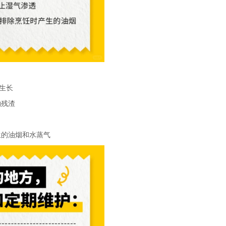
生长
物残渣
生的油烟和水蒸气