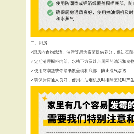
二、厨房
×厨房内食物残渣、油污等易为霉菌提供养分，促进霉菌
✓定期清理橱柜内部、水槽下方及灶台周围的油污和食
✓使用防潮垫或铝箔纸覆盖橱柜底部，防止湿气渗透
✓确保厨房通风良好，使用抽油烟机及时排除烹饪时产