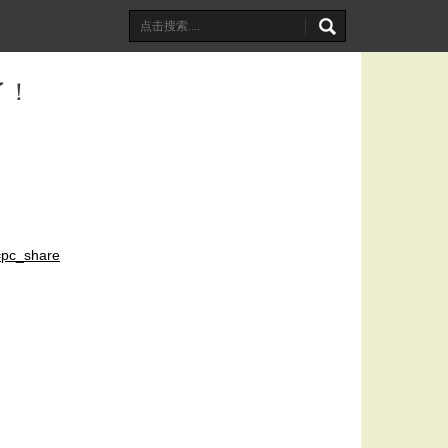
了！
pc_share