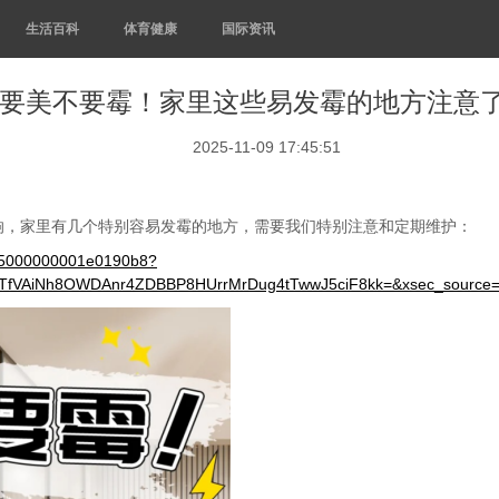
生活百科
体育健康
国际资讯
要美不要霉！家里这些易发霉的地方注意
2025-11-09 17:45:51
响，家里有几个特别容易发霉的地方，需要我们特别注意和定期维护：
7d5000000001e0190b8?
BTfVAiNh8OWDAnr4ZDBBP8HUrrMrDug4tTwwJ5ciF8kk=&xsec_source=