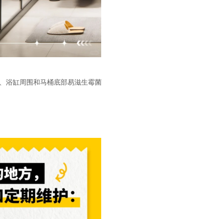
间、浴缸周围和马桶底部易滋生霉菌